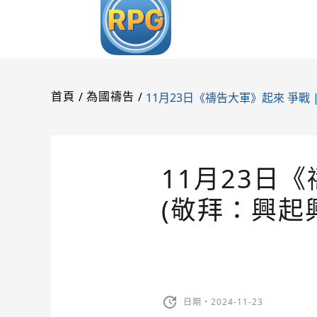
/
/
11月23日《禱告大軍》起來 爭戰 
首頁
為國禱告
11月23日《
(敬拜：興起
日期・2024-11-23