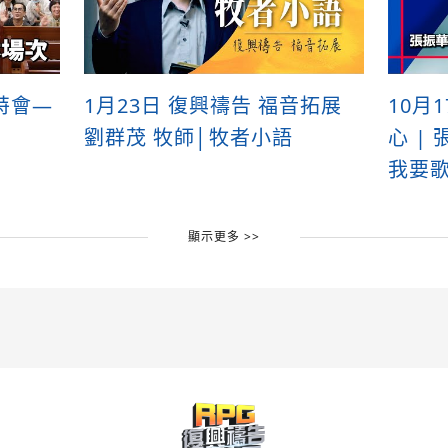
特會—
1月23日 復興禱告 福音拓展
10月
劉群茂 牧師│牧者小語
心 |
我要歌
顯示更多 >>