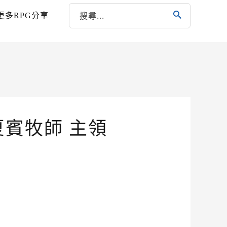
更多RPG分享
夏賓牧師 主領