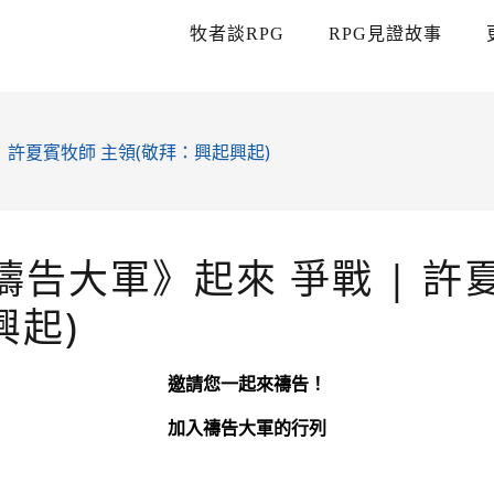
牧者談RPG
RPG見證故事
| 許夏賓牧師 主領(敬拜：興起興起)
禱告大軍》起來 爭戰 | 許
興起)
邀請您一起來禱告！
加入禱告大軍的行列