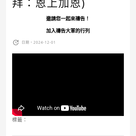
拜：恩上加恩)
邀請您一起來禱告！
加入禱告大軍的行列
日期・2024-12-01
標籤：