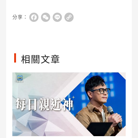
分享：
Facebook
WeChat
Line
Copy
Link
相關文章