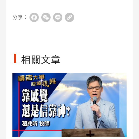
分享：
Facebook
WeChat
Line
Copy
Link
相關文章