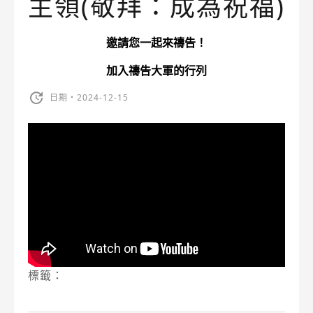
主領(敬拜：成為祝福)
邀請您一起來禱告！
加入禱告大軍的行列
日期・2024-12-15
標籤：