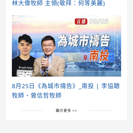
林大偉牧師 主領(敬拜：何等美麗)
8月25日《為城市禱告》_南投 | 李協聰
牧師、曾信哲牧師
顯示更多 >>