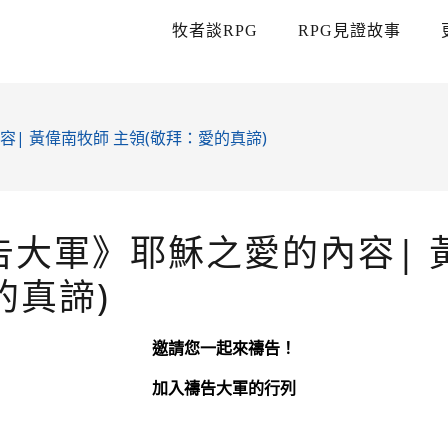
牧者談RPG
RPG見證故事
| 黃偉南牧師 主領(敬拜：愛的真諦)
告大軍》耶穌之愛的內容| 
的真諦)
邀請您一起來禱告！
加入禱告大軍的行列