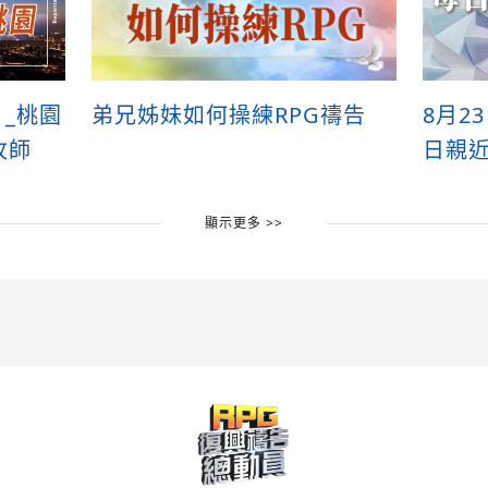
》_桃園
弟兄姊妹如何操練RPG禱告
8月2
牧師
日親
顯示更多 >>