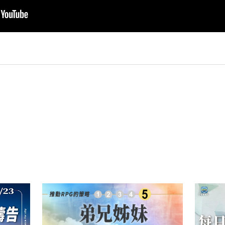
py
nk