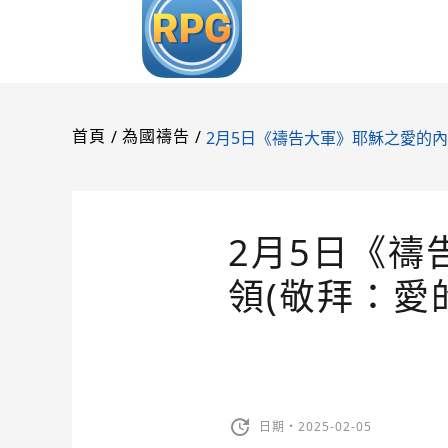
/
/
2月5日《禱告大軍》耶穌之愛的內容
首頁
為國禱告
2月5日《禱
領(敬拜：愛
日期・2025-02-05