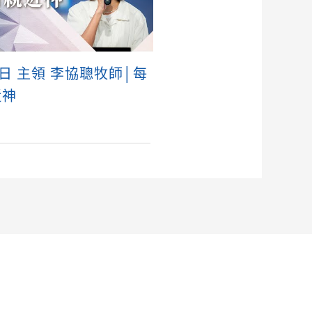
3日 主領 李協聰牧師│每
近神