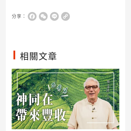
分享：
Facebook
WeChat
Line
Copy
Link
相關文章