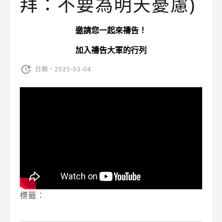
拜：不要為明天憂慮)
邀請您一起來禱告！
加入禱告大軍的行列
日期・2025-03-04
標籤：