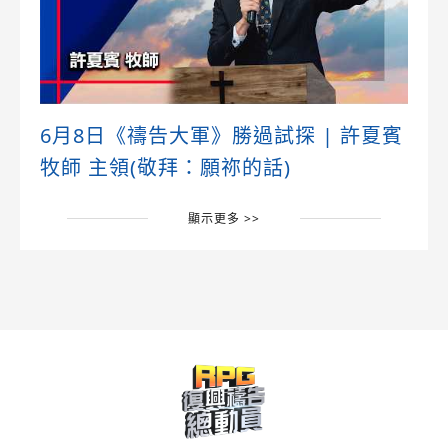
6月8日《禱告大軍》勝過試探 | 許夏賓
牧師 主領(敬拜：願祢的話)
顯示更多 >>