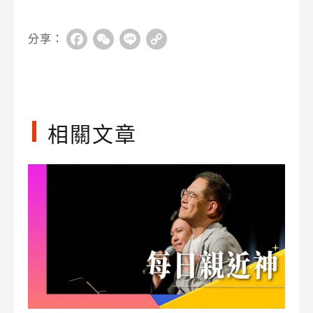
分享：
Facebook
WeChat
Line
Copy
Link
相關文章