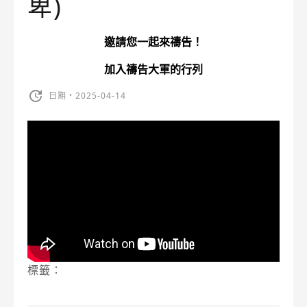
卑)
邀請您一起來禱告！
加入禱告大軍的行列
日期・2025-04-14
標籤：