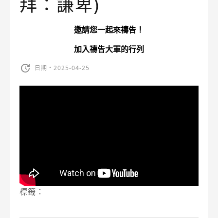
拜：謙卑)
邀請您一起來禱告！
加入禱告大軍的行列
日期・2025-04-25
標籤：