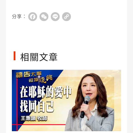
分享：
Facebook
WeChat
Line
Copy
Link
相關文章