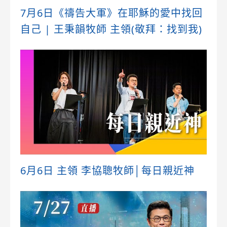
7月6日《禱告大軍》在耶穌的愛中找回
自己 | 王秉韻牧師 主領(敬拜：找到我)
6月6日 主領 李協聰牧師│每日親近神