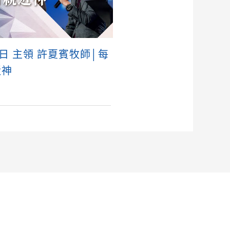
6日 主領 許夏賓牧師│每
近神