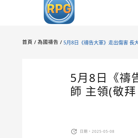
/
/
5月8日《禱告大軍》走出傷害 長大
首頁
為國禱告
5月8日《禱
師 主領(敬
日期・2025-05-08