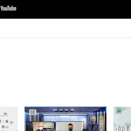
py
nk