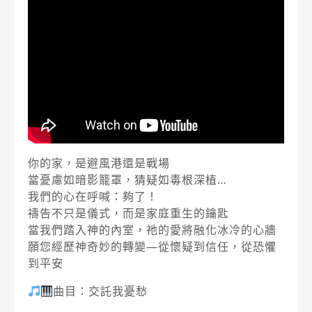
你的家，是避風港還是戰場
當憂慮如暗影籠罩，猜疑如毒根深植…
我們的心在呼喊：夠了！
禱告不只是儀式，而是家庭重生的鑰匙
當我們踏入神的內室，祂的愛將融化冰冷的心牆
願您經歷神奇妙的轉變—從懷疑到信任，從恐懼
到平安
曲目：交託我憂愁