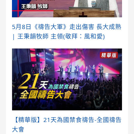
5月8日《禱告大軍》走出傷害 長大成熟
| 王秉韻牧師 主領(敬拜：風和愛)
【精華版】21天為國禁食禱告-全國禱告
大會