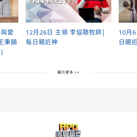
-與愛
12月26日 主領 李協聰牧師│
10月
 王秉韻
每日親近神
日親
)
顯示更多 >>