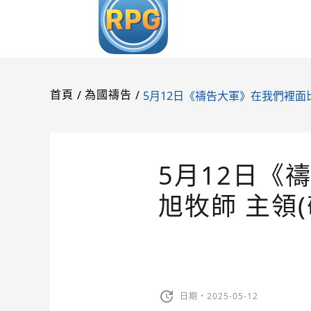
/
/
5月12日《禱告大軍》在我們裡面比
首頁
為國禱告
5月12日《
旭牧師 主領
日期・2025-05-12