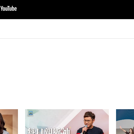
py
nk