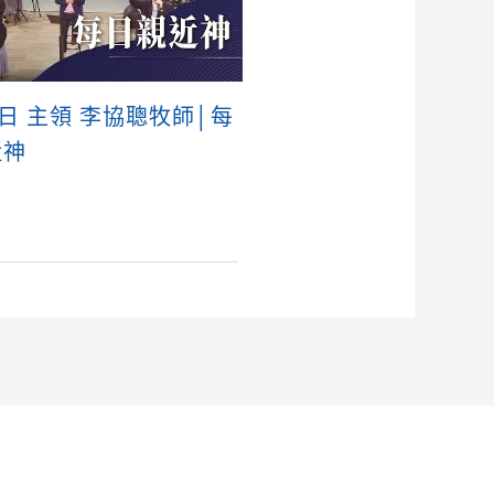
6日 主領 李協聰牧師│每
近神