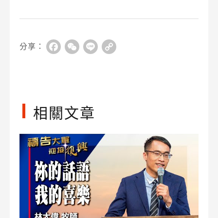
分享：
Facebook
WeChat
Line
Copy
Link
相關文章