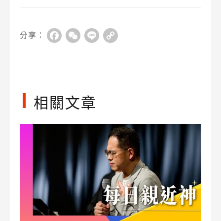
分享：
Facebook
WeChat
Line
Copy
Link
相關文章