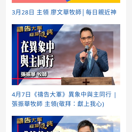
3月28日 主領 廖文華牧師│每日親近神
4月7日《禱告大軍》異象中與主同行 |
張振華牧師 主領(敬拜：獻上我心)