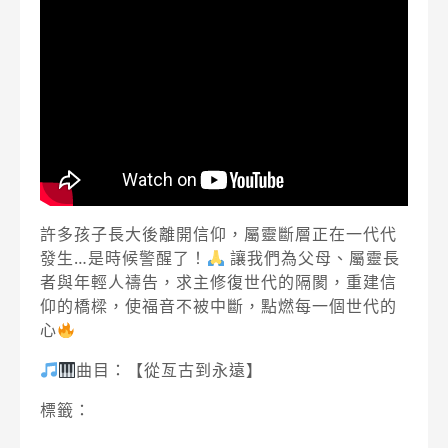
許多孩子長大後離開信仰，屬靈斷層正在一代代
發生…是時候警醒了！
讓我們為父母、屬靈長
者與年輕人禱告，求主修復世代的隔閡，重建信
仰的橋樑，使福音不被中斷，點燃每一個世代的
心
曲目：【從亙古到永遠】
標籤：