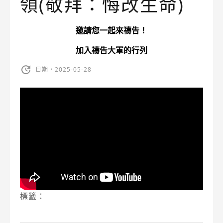
領(敬拜：悔改生命)
邀請您一起來禱告！
加入禱告大軍的行列
日期・2025-05-28
標籤：