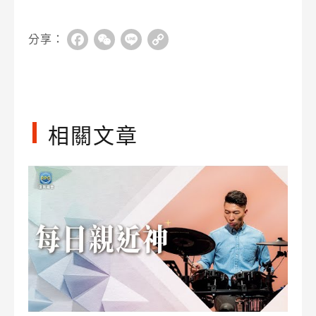
分享：
Facebook
WeChat
Line
Copy
Link
相關文章