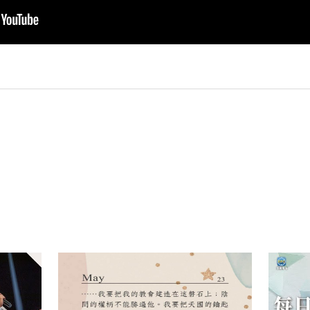
py
nk