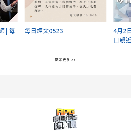
牧師│每
每日經文0523
4月2
日親
顯示更多 >>