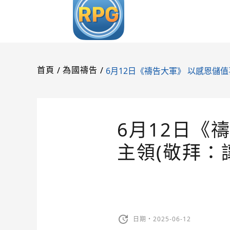
/
/
6月12日《禱告大軍》 以感恩儲值
首頁
為國禱告
6月12日《
主領(敬拜：
日期・2025-06-12