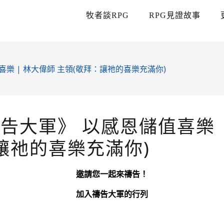
牧者談RPG
RPG見證故事
喜樂 | 林大偉師 主領(敬拜：讓祂的喜樂充滿你)
禱告大軍》 以感恩儲值喜樂 
讓祂的喜樂充滿你)
邀請您一起來禱告！
加入禱告大軍的行列