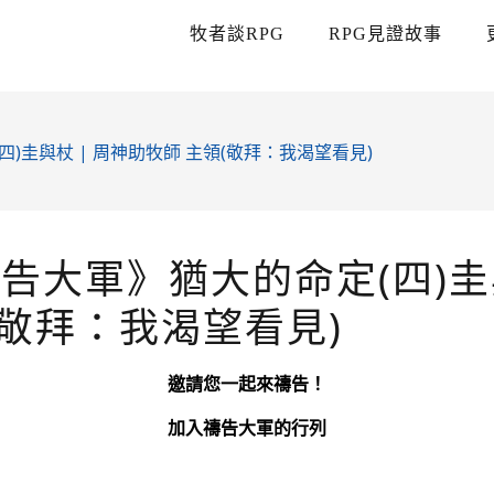
牧者談RPG
RPG見證故事
四)圭與杖 | 周神助牧師 主領(敬拜：我渴望看見)
禱告大軍》猶大的命定(四)圭
(敬拜：我渴望看見)
邀請您一起來禱告！
加入禱告大軍的行列