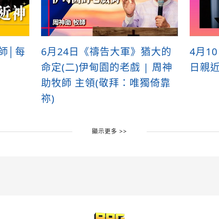
牧師│每
6月24日《禱告大軍》猶大的
4月1
命定(二)伊甸園的老戲 | 周神
日親
助牧師 主領(敬拜：唯獨倚靠
祢)
顯示更多 >>