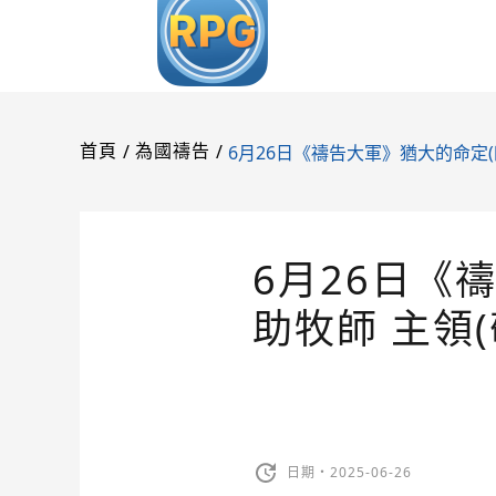
/
/
6月26日《禱告大軍》猶大的命定(
首頁
為國禱告
6月26日《
助牧師 主領
日期・2025-06-26