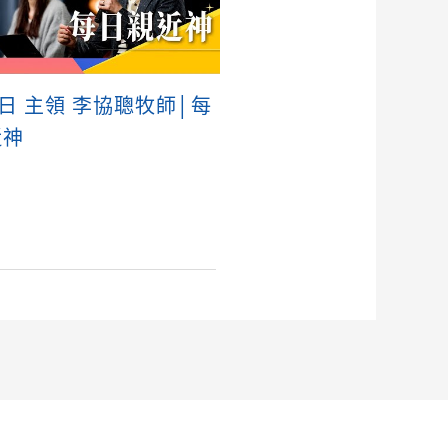
0日 主領 李協聰牧師│每
近神