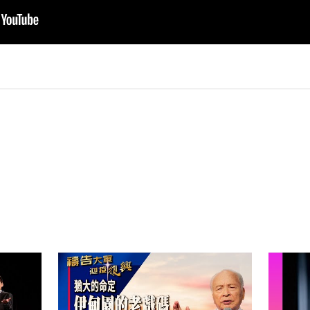
py
nk