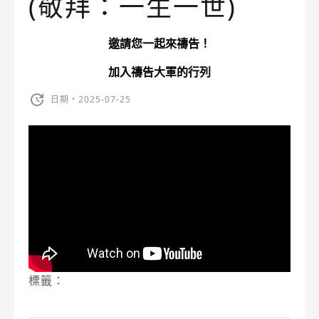
(敬拜：一生一世)
邀請您一起來禱告！
加入禱告大軍的行列
日期・2025-07-25
標籤：