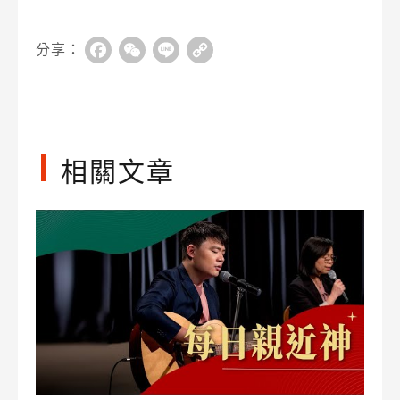
分享：
Facebook
WeChat
Line
Copy
Link
相關文章