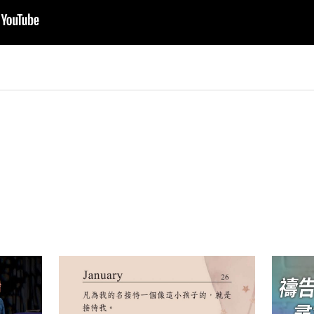
py
nk