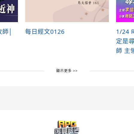
牧師│
每日經文0126
1/2
定是
師 主
顯示更多 >>