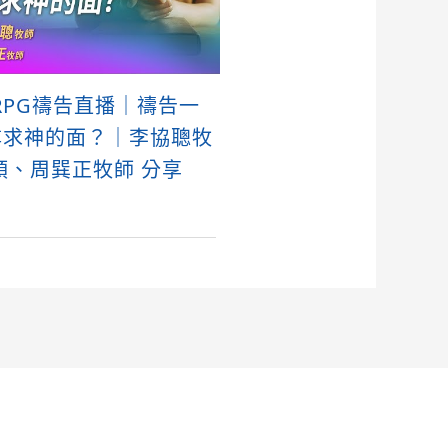
4 RPG禱告直播｜禱告一
尋求神的面？｜李協聰牧
領、周巽正牧師 分享