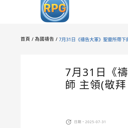
/
/
7月31日《禱告大軍》聖靈所帶下的
首頁
為國禱告
7月31日《
師 主領(敬
日期・2025-07-31