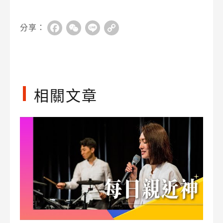
分享：
Facebook
WeChat
Line
Copy
Link
相關文章