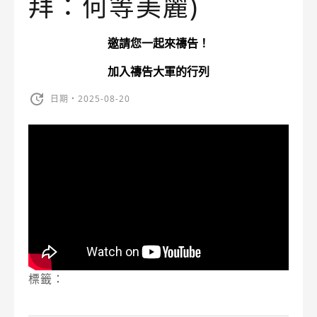
拜：何等美麗)
邀請您一起來禱告！
加入禱告大軍的行列
日期・2025-08-20
標籤：