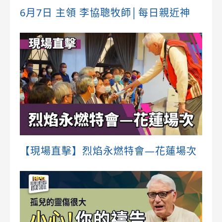
6月7日 主領 李協聰牧師│每日親近神
【現場直擊】烈焰永燃特會—花蓮場次