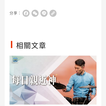
分享：
Facebook
WeChat
Line
Copy
Link
相關文章