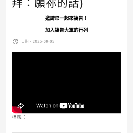
拜：願祢的話)
邀請您一起來禱告！
加入禱告大軍的行列
日期・2025-09-05
標籤：