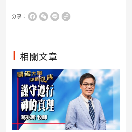
分享：
Facebook
WeChat
Line
Copy
Link
相關文章