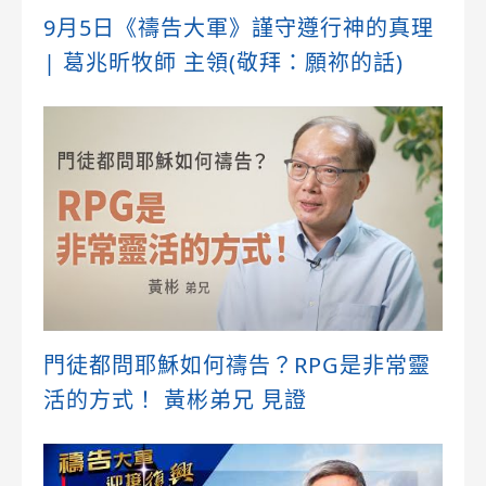
9月5日《禱告大軍》謹守遵行神的真理
| 葛兆昕牧師 主領(敬拜：願祢的話)
門徒都問耶穌如何禱告？RPG是非常靈
活的方式！ 黃彬弟兄 見證