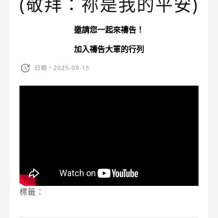
(敬拜：祢是我的平安)
邀請您一起來禱告！
加入禱告大軍的行列
日期・2025-09-15
標籤：