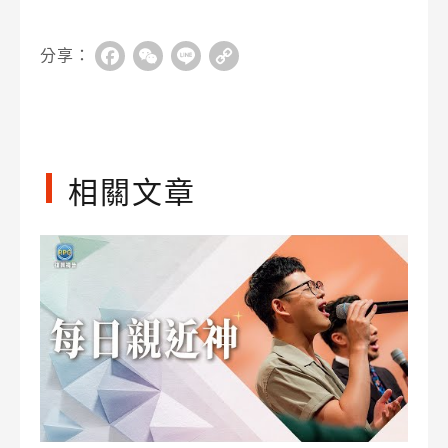
分享：
Facebook
WeChat
Line
Copy
Link
相關文章