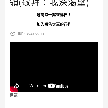
領(敬拜：我深渴望)
邀請您一起來禱告！
加入禱告大軍的行列
日期・2025-09-18
標籤：