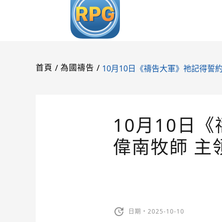
/
/
10月10日《禱告大軍》祂記得誓約
首頁
為國禱告
10月10日
偉南牧師 主
日期・2025-10-10