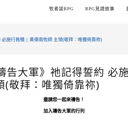
牧者談RPG
RPG見證故事
 必施行救贖 | 黃偉南牧師 主領(敬拜：唯獨倚靠祢)
《禱告大軍》祂記得誓約 必施
領(敬拜：唯獨倚靠祢)
邀請您一起來禱告！
加入禱告大軍的行列