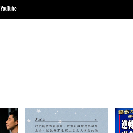
py
nk