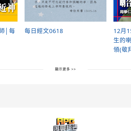
牧師│每
每日經文0618
12月
生的喇
領(敬
顯示更多 >>