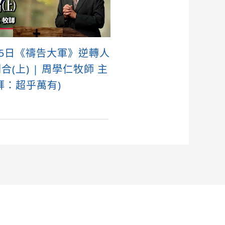
15日《禱告大軍》逆轉人
合(上) | 周學仁牧師 主
拜：超乎萬有)