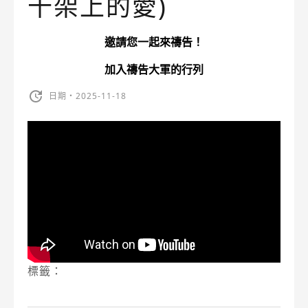
十架上的愛)
邀請您一起來禱告！
加入禱告大軍的行列
日期・2025-11-18
標籤：