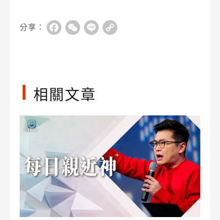
分享：
Facebook
WeChat
Line
Copy
Link
相關文章