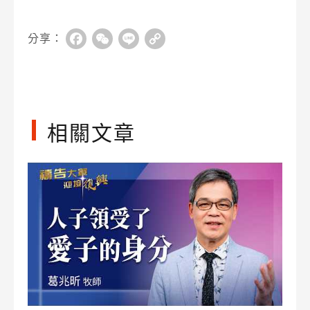
分享：
Facebook
WeChat
Line
Copy
Link
相關文章