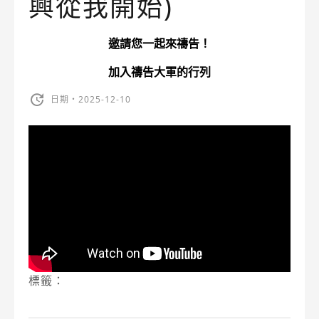
興從我開始)
邀請您一起來禱告！
加入禱告大軍的行列
日期・2025-12-10
標籤：