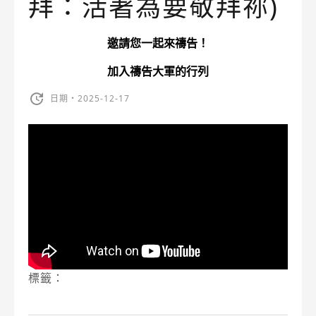
拜：活著為要敬拜祢)
邀請您一起來禱告！
加入禱告大軍的行列
日期・2025-12-17
標籤：