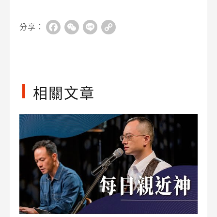
分享：
Facebook
WeChat
Line
Copy
Link
相關文章