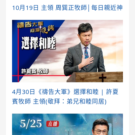
10月19日 主領 周巽正牧師│每日親近神
4月30日《禱告大軍》選擇和睦 | 許夏
賓牧師 主領(敬拜：弟兄和睦同居)