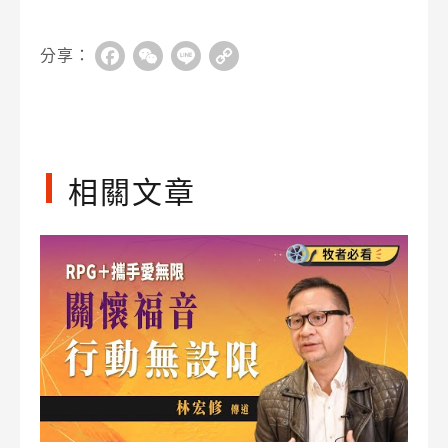
分享：
Facebook
WeChat
Line
Copy
Link
相關文章