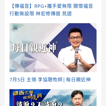
【傳福音】RPG+攜手愛無限 關懷福音
行動無設限 林宏修傳道 見證
7月5日 主領 李協聰牧師│每日親近神