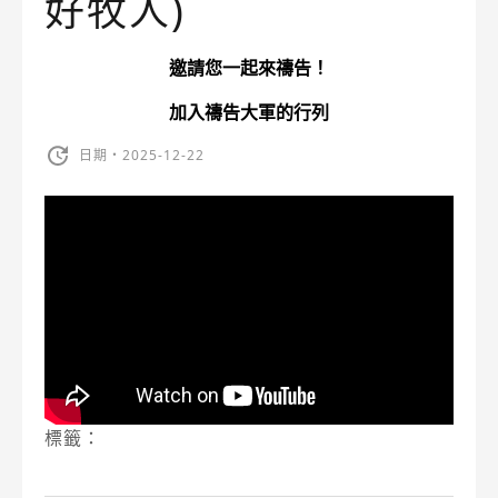
好牧人)
邀請您一起來禱告！
加入禱告大軍的行列
日期・2025-12-22
標籤：