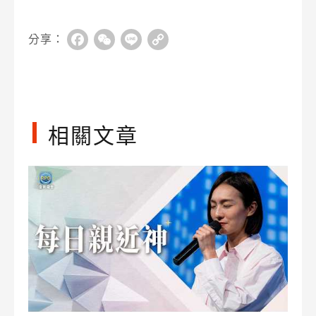
分享：
Facebook
WeChat
Line
Copy
Link
相關文章