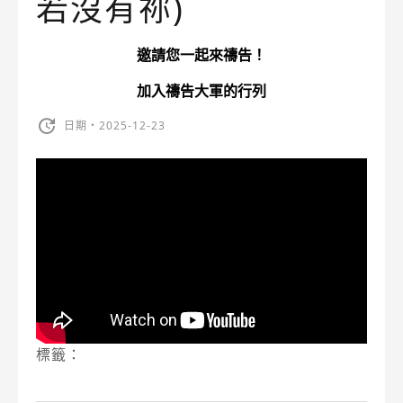
若沒有祢)
邀請您一起來禱告！
加入禱告大軍的行列
日期・2025-12-23
標籤：