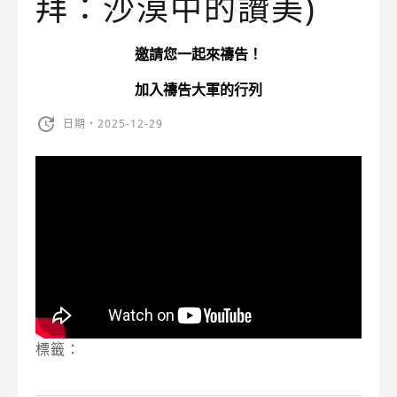
拜：沙漠中的讚美)
邀請您一起來禱告！
加入禱告大軍的行列
日期・2025-12-29
標籤：