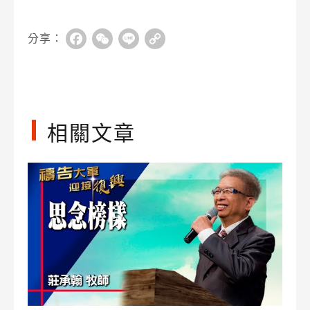
分享：
Facebook
WeChat
Line
Copy
Link
相關文章