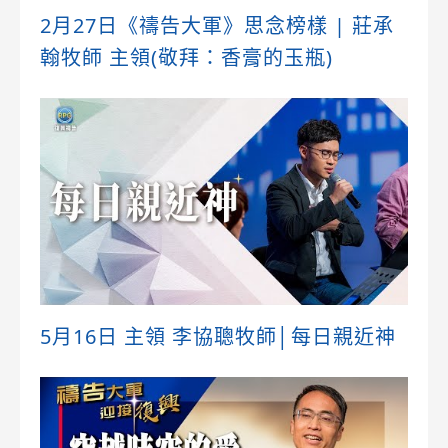
2月27日《禱告大軍》思念榜樣 | 莊承
翰牧師 主領(敬拜：香膏的玉瓶)
5月16日 主領 李協聰牧師│每日親近神