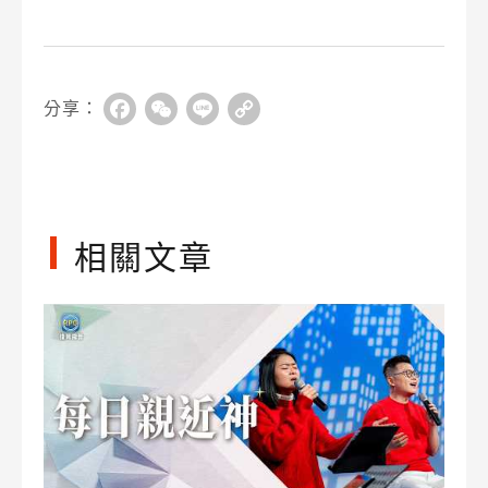
分享：
Facebook
WeChat
Line
Copy
Link
相關文章