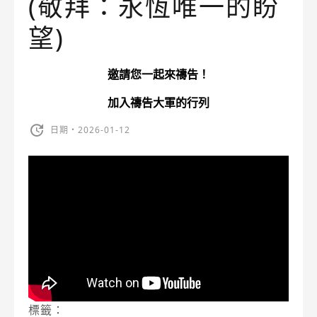
(敬拜：永恆唯一的盼
望)
邀請您一起來禱告！
加入禱告大軍的行列
日期・2026-01-12
標籤：