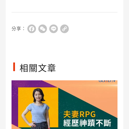
分享：
Facebook
WeChat
Line
Copy
Link
相關文章