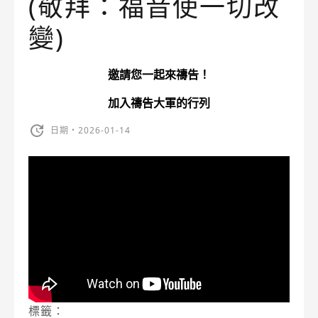
(敬拜：福音使一切改
變)
邀請您一起來禱告！
加入禱告大軍的行列
日期・2026-01-14
標籤：