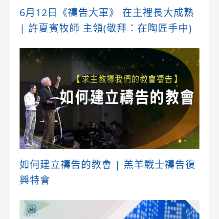
6月12日《禱告大軍》 在主裡長大成熟
| 許夏賓牧師 主領(敬拜：在陶匠手中)
如何建立禱告的教會 | 羔羊戰士禱告復
興特會