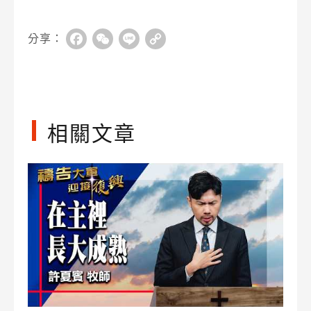
分享：
Facebook
WeChat
Line
Copy
Link
相關文章