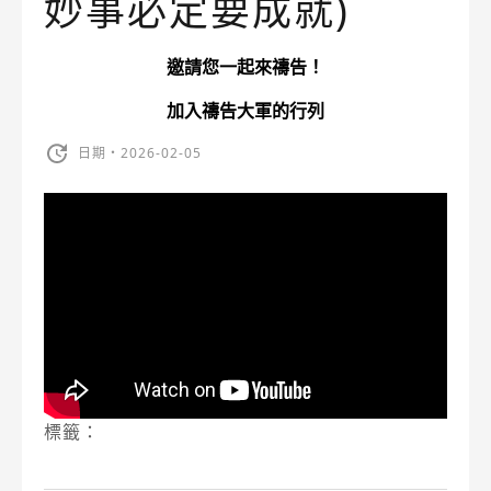
妙事必定要成就)
邀請您一起來禱告！
加入禱告大軍的行列
日期・2026-02-05
標籤：