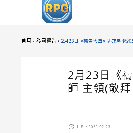
/
/
2月23日《禱告大軍》追求聖潔就是
首頁
為國禱告
2月23日《
師 主領(敬
日期・2026-02-23