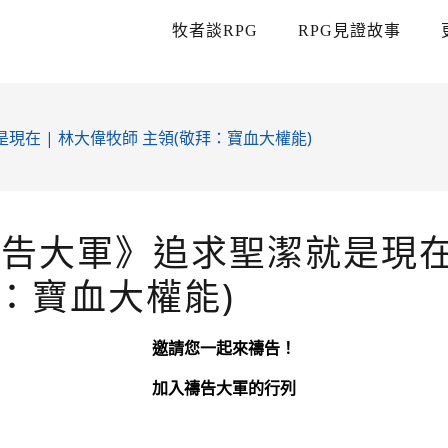
牧者談RPG
RPG見證故事
現在 | 林大偉牧師 主領(敬拜：寶血大權能)
禱告大軍》追求聖潔就是現在
拜：寶血大權能)
邀請您一起來禱告！
加入禱告大軍的行列