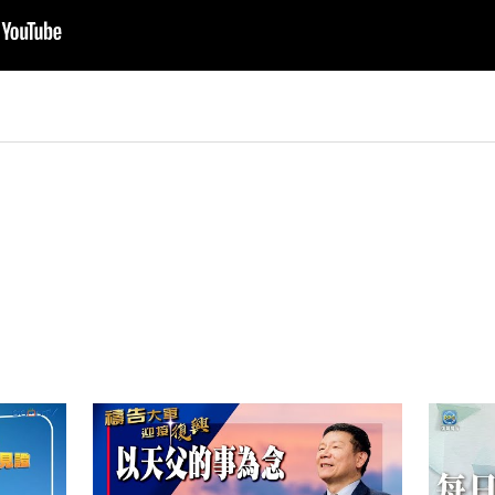
py
nk