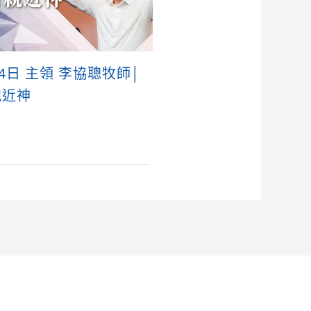
14日 主領 李協聰牧師│
親近神