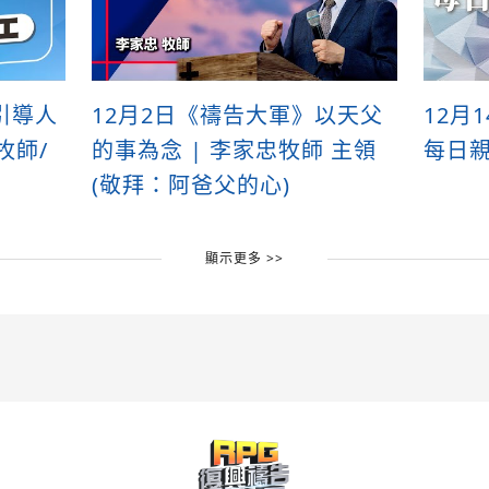
引導人
12月2日《禱告大軍》以天父
12月
牧師/
的事為念 | 李家忠牧師 主領
每日
(敬拜：阿爸父的心)
顯示更多 >>