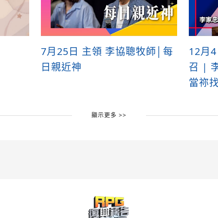
7月25日 主領 李協聰牧師│每
12月
日親近神
召 |
當祢找
顯示更多 >>