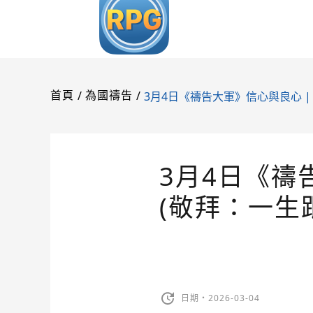
/
/
3月4日《禱告大軍》信心與良心 |
首頁
為國禱告
3月4日《禱
(敬拜：一生
日期・2026-03-04