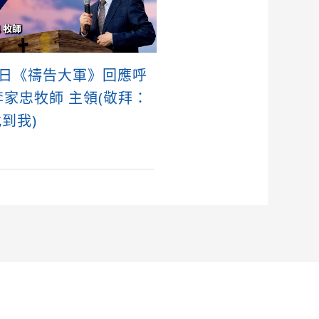
4日《禱告大軍》回應呼
 李家忠牧師 主領(敬拜：
到我)