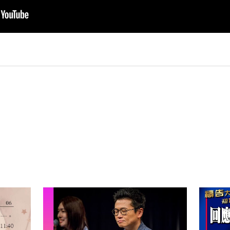
py
nk