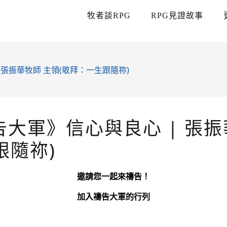
牧者談RPG
RPG見證故事
 張振華牧師 主領(敬拜：一生跟隨祢)
告大軍》信心與良心 | 張振
跟隨祢)
邀請您一起來禱告！
加入禱告大軍的行列