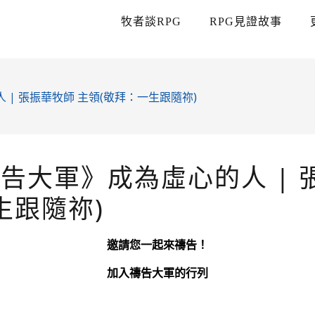
牧者談RPG
RPG見證故事
 | 張振華牧師 主領(敬拜：一生跟隨祢)
禱告大軍》成為虛心的人 | 
生跟隨祢)
邀請您一起來禱告！
加入禱告大軍的行列