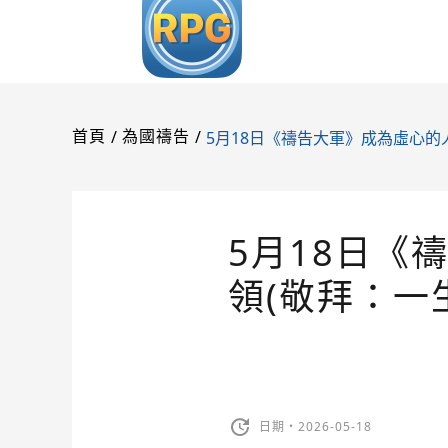
/
/
5月18日《禱告大軍》成為虛心的人
首頁
為國禱告
5月18日《
領(敬拜：一
日期・2026-05-18