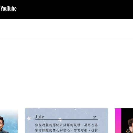
py
nk