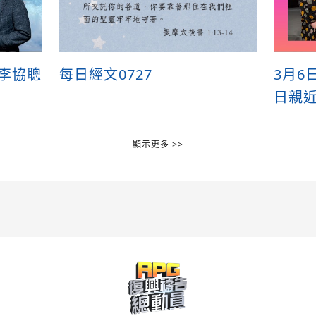
》李協聰
每日經文0727
3月6
日親
顯示更多 >>