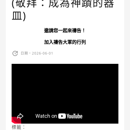
(敬拜：成為神蹟的器
皿)
邀請您一起來禱告！
加入禱告大軍的行列
日期・2026-06-01
標籤：