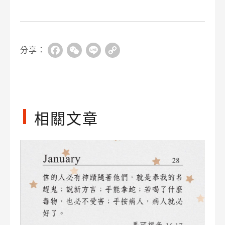
分享：
Facebook
WeChat
Line
Copy
Link
相關文章