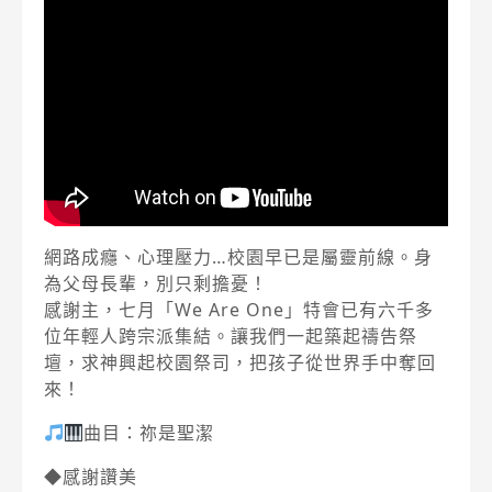
網路成癮、心理壓力…校園早已是屬靈前線。身
為父母長輩，別只剩擔憂！
感謝主，七月「We Are One」特會已有六千多
位年輕人跨宗派集結。讓我們一起築起禱告祭
壇，求神興起校園祭司，把孩子從世界手中奪回
來！
曲目：祢是聖潔
◆感謝讚美