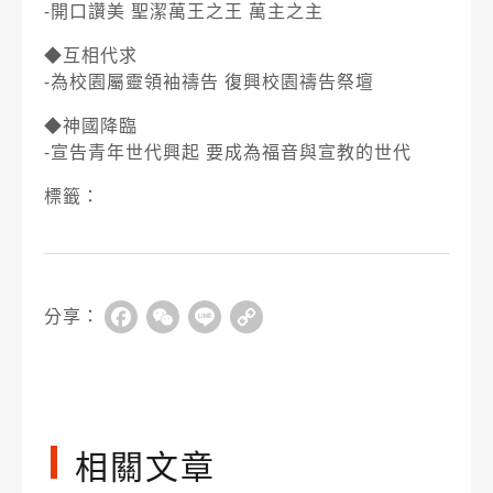
-開口讚美 聖潔萬王之王 萬主之主
◆互相代求
-為校園屬靈領袖禱告 復興校園禱告祭壇
◆神國降臨
-宣告青年世代興起 要成為福音與宣教的世代
標籤：
分享：
Facebook
WeChat
Line
Copy
Link
相關文章