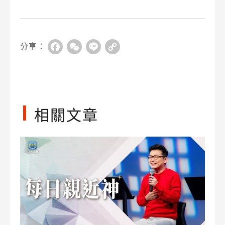
分享：
Facebook
WeChat
Line
Copy
Link
相關文章