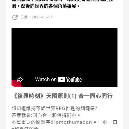
園，然後向世界的各個角落擴展。
日期・2023-05-01
《復興時刻》天國原則(1) 合一同心同行
想知道維持華語世界RPG推進的關鍵是?
答案就是:同心合一和保持同心。
本篇重要的關鍵字:Homothumadon = 一心一口
=超自然的合一