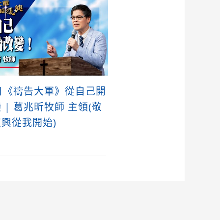
日《禱告大軍》從自己開
 | 葛兆昕牧師 主領(敬
興從我開始)