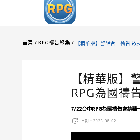
/
/
【精華版】警醒合一禱告 啟動
首頁
RPG禱告聚集
【精華版】警
RPG為國禱
7/22台中RPG為國禱告會精
日期・2023-08-02