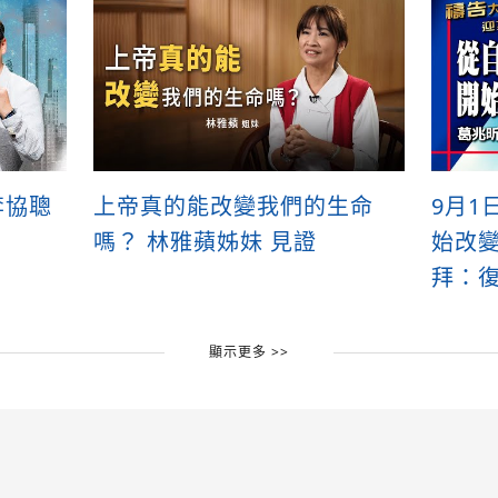
李協聰
上帝真的能改變我們的生命
9月1
嗎？ 林雅蘋姊妹 見證
始改變
拜：復
顯示更多 >>