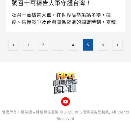
號召十萬禱告大軍守護台灣！
號召十萬禱告大軍，在世界局勢詭譎多變，瘟
疫、烏俄戰爭及台海關係緊張的關鍵時刻，靈魂
甦醒過來為國家禱告！
請點下方影片框，觀看論壇
<
1
2
...
4
5
6
>
【精華版】
版權所有，請勿擅自轉載節錄重製 © 2026 RPG復興禱告總動員, All Rights
Reserved