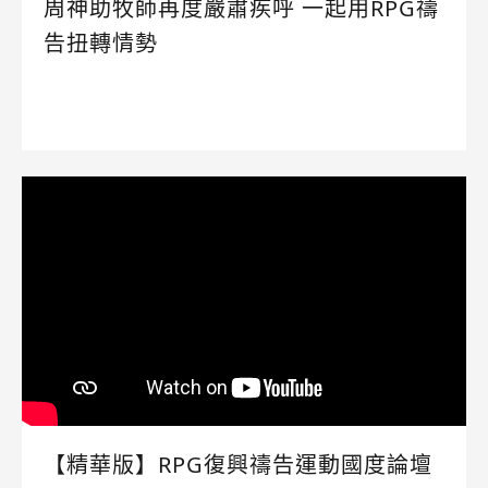
周神助牧師再度嚴肅疾呼 一起用RPG禱
告扭轉情勢
【精華版】RPG復興禱告運動國度論壇