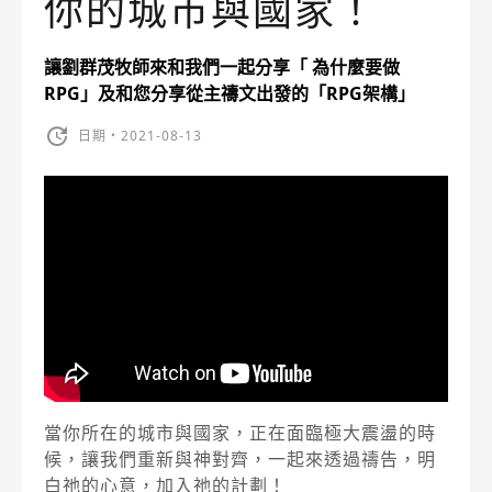
你的城市與國家！
讓劉群茂牧師來和我們一起分享「 為什麼要做
RPG」及和您分享從主禱文出發的「RPG架構」
日期・2021-08-13
當你所在的城市與國家，正在面臨極大震盪的時
候，讓我們重新與神對齊，一起來透過禱告，明
白祂的心意，加入祂的計劃！