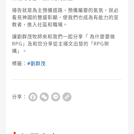
禱告就是為主預備道路，預備屬靈的氣氛，就必
看見神國的豐盛彰顯，使我們也成為有能力的宣
教者，進入社區和職場。
讓劉群茂牧師來和我們一起分享「 為什麼要做
RPG」及和您分享從主禱文出發的「RPG架
構」。
標籤：
#劉群茂
分享：
Facebook
WeChat
Line
Copy
Link