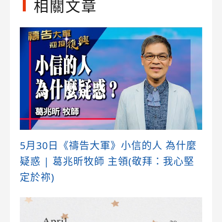
相關文章
5月30日《禱告大軍》小信的人 為什麼
疑惑 | 葛兆昕牧師 主領(敬拜：我心堅
定於祢)