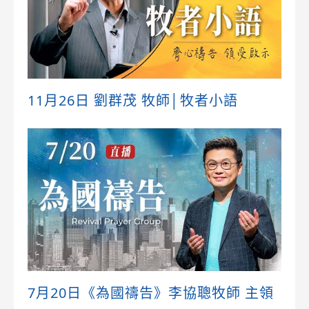
11月26日 劉群茂 牧師│牧者小語
7月20日《為國禱告》李協聰牧師 主領