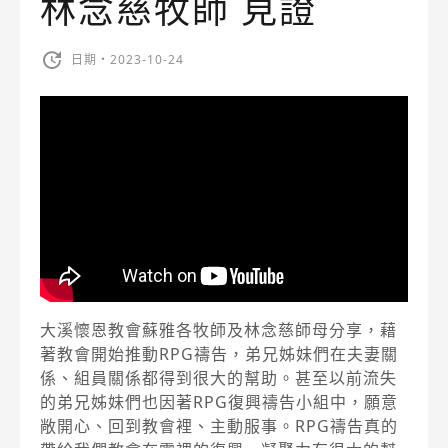
林念慈牧師 見證
日期・2023-10-24
大溪懷恩教會蘇雅各牧師及林念慈師母分享，藉
著教會開始推動RPG禱告，弟兄姊妹們在夫妻關
係、組員關係都得到很大的幫助。甚至以前流失
的弟兄姊妹們也因著RPG復興禱告小組中，願意
敞開心、回到教會裡、主動服事。RPG禱告真的