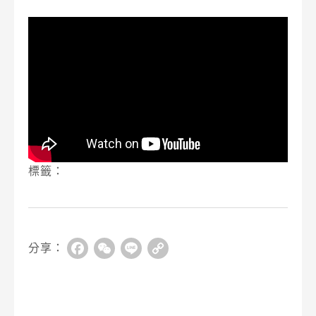
標籤：
分享：
Facebook
WeChat
Line
Copy
Link