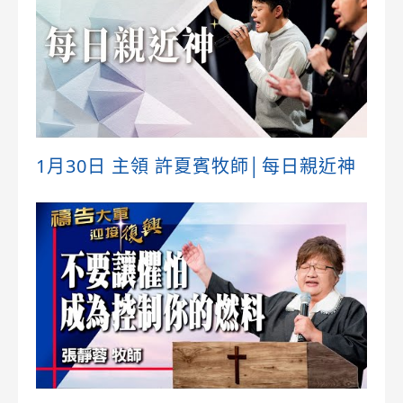
1月30日 主領 許夏賓牧師│每日親近神