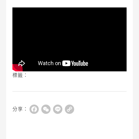
標籤：
分享：
Facebook
WeChat
Line
Copy
Link