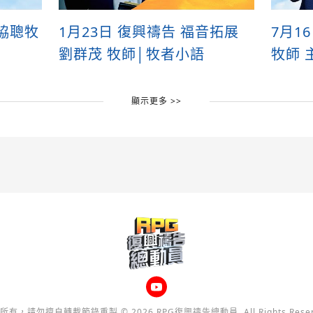
協聰牧
1月23日 復興禱告 福音拓展
7月1
劉群茂 牧師│牧者小語
牧師 
顯示更多 >>
所有，請勿擅自轉載節錄重製 © 2026 RPG復興禱告總動員, All Rights Reser