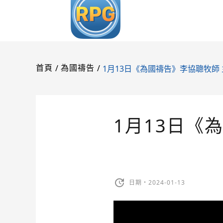
/
/
1月13日《為國禱告》李協聰牧師
首頁
為國禱告
1月13日《
日期・2024-01-13