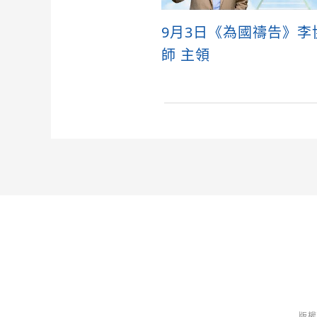
9月3日《為國禱告》李
師 主領
版權