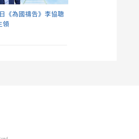
6日《為國禱告》李協聰
主領
ved