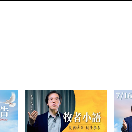
py
nk