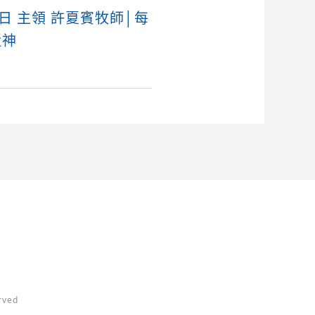
4日 主領 許夏賓牧師│每
近神
ved