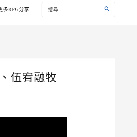
更多RPG分享
師、伍宥融牧