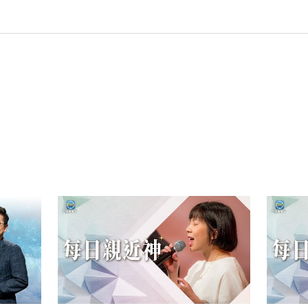
py
nk