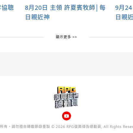
李協聰
8月20日 主領 許夏賓牧師│每
9月2
日親近神
日親
顯示更多 >>
所有，請勿擅自轉載節錄重製 © 2026 RPG復興禱告總動員, All Rights Reser