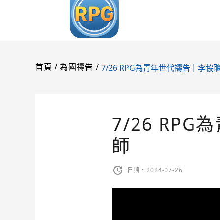
/
/
7/26 RPG為青年世代禱告｜李
首頁
為國禱告
7/26 R
師
日期・2024-07-26