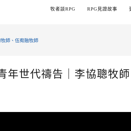
牧者談RPG
RPG見證故事
協聰牧師、伍宥融牧師
PG為青年世代禱告｜李協聰牧