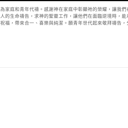
要為家庭和青年代禱。感謝神在家庭中彰顯祂的榮耀，讓我們
年人的生命禱告，求神的聖靈工作，讓他們在面臨逆境時，能
的祝福，帶來合一、喜樂與純潔。願青年世代起來敬拜禱告，
py
nk