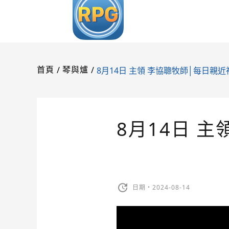
/
/
8月14日 主領 李協聰牧師│每日親近
首頁
琴與爐
8月14日 
日期・2024-08-14