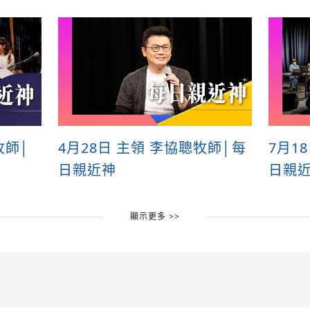
牧師│
4月28日 主領 李協聰牧師│每
7月1
日親近神
日親
顯示更多 >>