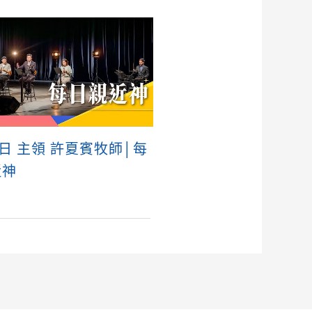
8日 主領 許夏賓牧師│每
近神