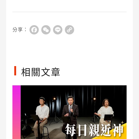
分享：
Facebook
WeChat
Line
Copy
Link
相關文章