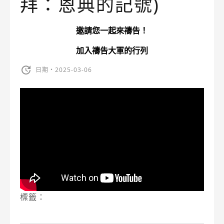
拜：恩典的記號)
邀請您一起來禱告！
加入禱告大軍的行列
日期・2025-03-06
標籤：