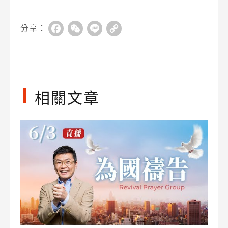
分享：
Facebook
WeChat
Line
Copy
Link
相關文章