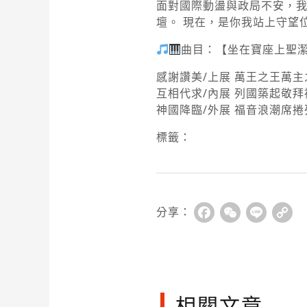
面對國際動盪與政局不安，我
壇。 現在，是你我站上守望
曲目：【坐在寶座上聖
感謝讚美/上展 萬王之王萬主
互相代求/內展 列國築起敬
神國降臨/外展 福音浪潮席
標籤：
分享：
Facebook
WeChat
Line
Co
Li
相關文章