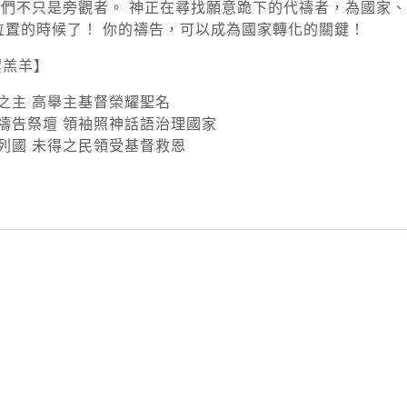
們不只是旁觀者。 神正在尋找願意跪下的代禱者，為國家
位置的時候了！ 你的禱告，可以成為國家轉化的關鍵！
潔羔羊】
之主 高舉主基督榮耀聖名
拜禱告祭壇 領袖照神話語治理國家
捲列國 未得之民領受基督救恩
py
nk