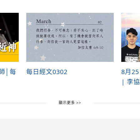
牧師│每
每日經文0302
8月2
| 李
顯示更多 >>