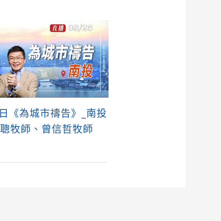
5日《為城市禱告》_南投
協聰牧師、曾信哲牧師