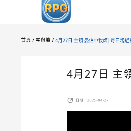
/
/
4月27日 主領 晏信中牧師│每日親近
首頁
琴與爐
4月27日 
日期・2025-04-27